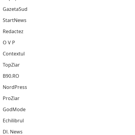
GazetaSud
StartNews
Redactez
O V P
Contextul
TopZiar
B90.RO
NordPress
ProZiar
GodMode
Echilibrul
Dl. News