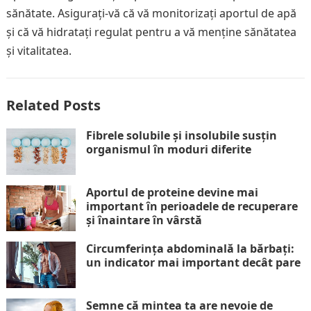
sănătate. Asigurați-vă că vă monitorizați aportul de apă
și că vă hidratați regulat pentru a vă menține sănătatea
și vitalitatea.
Related Posts
Fibrele solubile și insolubile susțin
organismul în moduri diferite
Aportul de proteine devine mai
important în perioadele de recuperare
și înaintare în vârstă
Circumferința abdominală la bărbați:
un indicator mai important decât pare
Semne că mintea ta are nevoie de