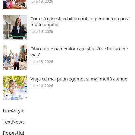
iulie 19, 2026
Cum să găsești echilibru într-o perioadă cu prea
multe opțiuni
iulie 19, 2026
Obiceiurile oamenilor care știu să se bucure de
viață
iulie 18, 2026
Viața cu mai puțin zgomot și mai multă atenție
iulie 16, 2026
Life4Style
TextNews
Popeștiul