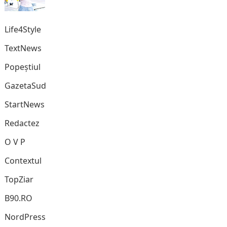
Life4Style
TextNews
Popeștiul
GazetaSud
StartNews
Redactez
O V P
Contextul
TopZiar
B90.RO
NordPress