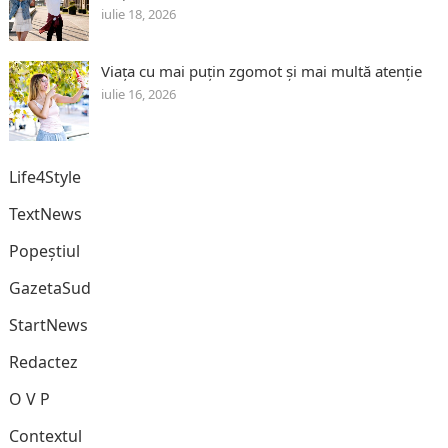
iulie 18, 2026
Viața cu mai puțin zgomot și mai multă atenție
iulie 16, 2026
Life4Style
TextNews
Popeștiul
GazetaSud
StartNews
Redactez
O V P
Contextul