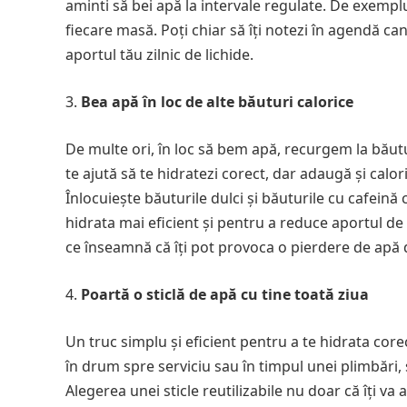
aminti să bei apă la intervale regulate. De exempl
fiecare masă. Poți chiar să îți notezi în agendă c
aportul tău zilnic de lichide.
Bea apă în loc de alte băuturi calorice
De multe ori, în loc să bem apă, recurgem la băutu
te ajută să te hidratezi corect, dar adaugă și calor
Înlocuiește băuturile dulci și băuturile cu cafeină 
hidrata mai eficient și pentru a reduce aportul de 
ce înseamnă că îți pot provoca o pierdere de apă 
Poartă o sticlă de apă cu tine toată ziua
Un truc simplu și eficient pentru a te hidrata corec
în drum spre serviciu sau în timpul unei plimbări, 
Alegerea unei sticle reutilizabile nu doar că îți va 