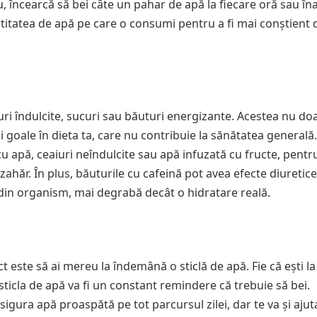
u, încearcă să bei câte un pahar de apă la fiecare oră sau în
antitatea de apă pe care o consumi pentru a fi mai conștient 
ri îndulcite, sucuri sau băuturi energizante. Acestea nu do
ii goale în dieta ta, care nu contribuie la sănătatea generală.
cu apă, ceaiuri neîndulcite sau apă infuzată cu fructe, pentru
zahăr. În plus, băuturile cu cafeină pot avea efecte diuretice
din organism, mai degrabă decât o hidratare reală.
t este să ai mereu la îndemână o sticlă de apă. Fie că ești la
sticla de apă va fi un constant remindere că trebuie să bei.
asigura apă proaspătă pe tot parcursul zilei, dar te va și ajut