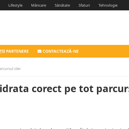
Lifestyle
Mâncare
Sănătate
Sfaturi
Tehnologie
ȚII PARTENERE
CONTACTEAZĂ-NE
rcursul zilei
hidrata corect pe tot parcur