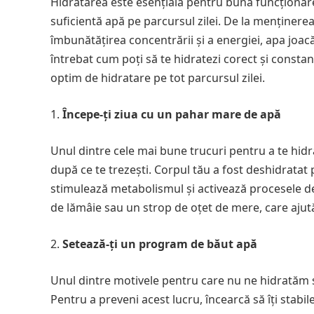
Hidratarea este esențială pentru buna funcționar
suficientă apă pe parcursul zilei. De la menținerea
îmbunătățirea concentrării și a energiei, apa joacă 
întrebat cum poți să te hidratezi corect și constant
optim de hidratare pe tot parcursul zilei.
Începe-ți ziua cu un pahar mare de apă
Unul dintre cele mai bune trucuri pentru a te hid
după ce te trezești. Corpul tău a fost deshidratat 
stimulează metabolismul și activează procesele de 
de lămâie sau un strop de oțet de mere, care ajută 
Setează-ți un program de băut apă
Unul dintre motivele pentru care nu ne hidratăm s
Pentru a preveni acest lucru, încearcă să îți stabi