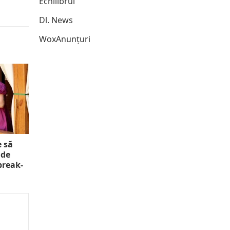
Echilibrul
Dl. News
WoxAnunțuri
e să
 de
 break-