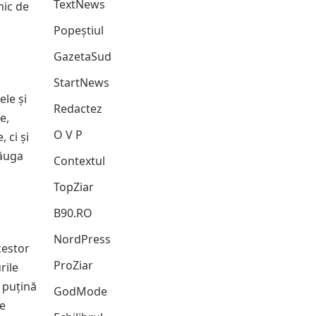
TextNews
nic de
Popeștiul
GazetaSud
StartNews
ele și
Redactez
e,
O V P
 ci și
dăuga
Contextul
TopZiar
B90.RO
NordPress
cestor
ProZiar
rile
u puțină
GodMode
le