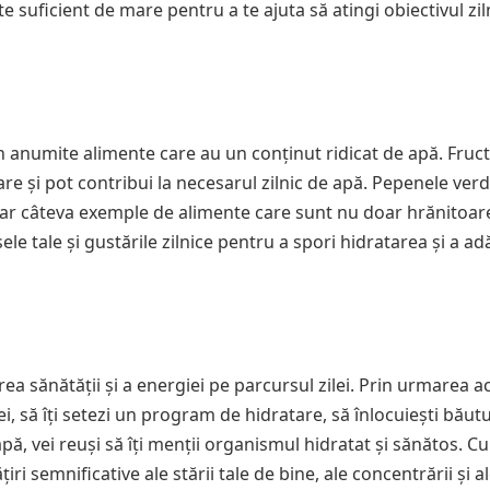
e suficient de mare pentru a te ajuta să atingi obiectivul zil
in anumite alimente care au un conținut ridicat de apă. Fruct
e și pot contribui la necesarul zilnic de apă. Pepenele verd
doar câteva exemple de alimente care sunt nu doar hrănitoare,
le tale și gustările zilnice pentru a spori hidratarea și a a
a sănătății și a energiei pe parcursul zilei. Prin urmarea a
ei, să îți setezi un program de hidratare, să înlocuiești băutu
ă, vei reuși să îți menții organismul hidratat și sănătos. C
iri semnificative ale stării tale de bine, ale concentrării și a