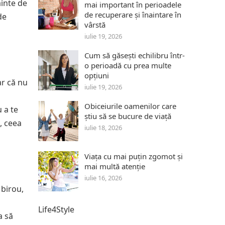
ainte de
mai important în perioadele
de recuperare și înaintare în
de
vârstă
iulie 19, 2026
Cum să găsești echilibru într-
o perioadă cu prea multe
opțiuni
ar că nu
iulie 19, 2026
Obiceiurile oamenilor care
 a te
știu să se bucure de viață
, ceea
iulie 18, 2026
Viața cu mai puțin zgomot și
mai multă atenție
iulie 16, 2026
 birou,
Life4Style
a să