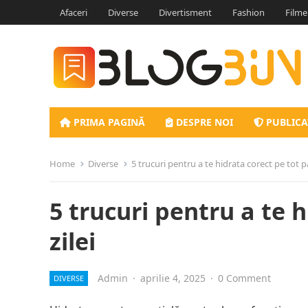
Afaceri
Diverse
Divertisment
Fashion
Filme
PRIMA PAGINĂ
DESPRE NOI
PUBLICA
Home
Diverse
5 trucuri pentru a te hidrata corect pe tot pa
5 trucuri pentru a te 
zilei
Admin
·
aprilie 4, 2025
·
0 Comment
DIVERSE