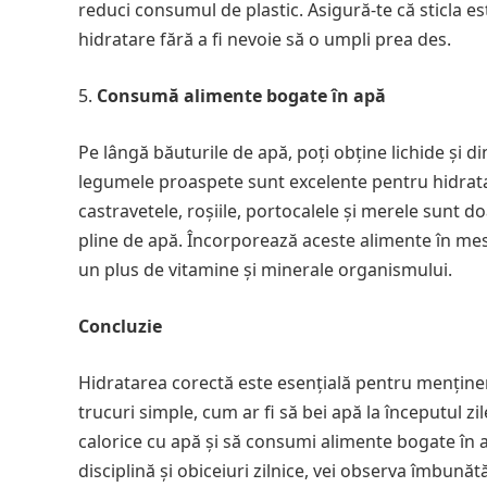
reduci consumul de plastic. Asigură-te că sticla est
hidratare fără a fi nevoie să o umpli prea des.
Consumă alimente bogate în apă
Pe lângă băuturile de apă, poți obține lichide și d
legumele proaspete sunt excelente pentru hidratar
castravetele, roșiile, portocalele și merele sunt 
pline de apă. Încorporează aceste alimente în mese
un plus de vitamine și minerale organismului.
Concluzie
Hidratarea corectă este esențială pentru menținere
trucuri simple, cum ar fi să bei apă la începutul zil
calorice cu apă și să consumi alimente bogate în ap
disciplină și obiceiuri zilnice, vei observa îmbunătăț