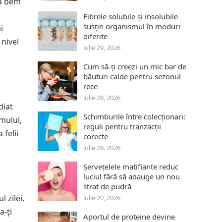
să bem
Fibrele solubile și insolubile
susțin organismul în moduri
i
diferite
 nivel
iulie 29, 2026
Cum să-ți creezi un mic bar de
băuturi calde pentru sezonul
rece
iulie 28, 2026
diat
Schimburile între colecționari:
mului,
reguli pentru tranzacții
felii
corecte
iulie 28, 2026
Șervețelele matifiante reduc
luciul fără să adauge un nou
strat de pudră
 zilei.
iulie 20, 2026
a-ți
Aportul de proteine devine