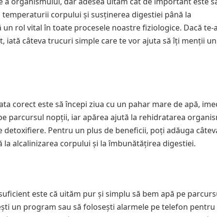
e a organismului, dar adesea uităm cât de important este 
 temperaturii corpului și susținerea digestiei până la
un rol vital în toate procesele noastre fiziologice. Dacă te-a
, iată câteva trucuri simple care te vor ajuta să îți menții un
rata corect este să începi ziua cu un pahar mare de apă, ime
pe parcursul nopții, iar apărea ajută la rehidratarea organis
detoxifiere. Pentru un plus de beneficii, poți adăuga câteva 
la alcalinizarea corpului și la îmbunătățirea digestiei.
uficient este că uităm pur și simplu să bem apă pe parcursul
lești un program sau să folosești alarmele pe telefon pentru 