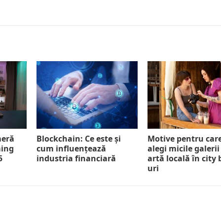
meră
Blockchain: Ce este și
Motive pentru car
ming
cum influențează
alegi micile galerii
5
industria financiară
artă locală în city
uri