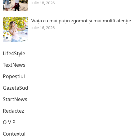
iulie 18, 2026
Viața cu mai puțin zgomot și mai multă atenție
iulie 16, 2026
Life4Style
TextNews
Popeștiul
GazetaSud
StartNews
Redactez
O V P
Contextul