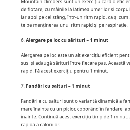
Mountain climbers sunt un exercițiu cardio eficient
de flotare, cu mâinile la lățimea umerilor și corpu
iar apoi pe cel stâng, într-un ritm rapid, ca și c
te pe menținerea unui ritm rapid și pe respirație.
Alergare pe loc cu sărituri – 1 minut
Alergarea pe loc este un alt exercițiu eficient pen
sus, și adaugă sărituri între fiecare pas. Această var
rapid. Fă acest exercițiu pentru 1 minut.
Fandări cu salturi – 1 minut
Fandările cu salturi sunt o variantă dinamică a fandă
mare înainte cu un picior, coborând în fandare, apo
înainte. Continuă acest exercițiu timp de 1 minut
rapidă a caloriilor.