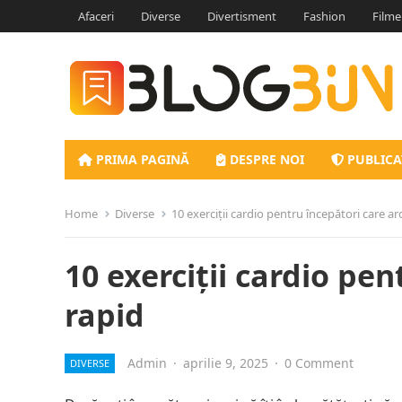
Afaceri
Diverse
Divertisment
Fashion
Filme
PRIMA PAGINĂ
DESPRE NOI
PUBLICA
Home
Diverse
10 exerciții cardio pentru începători care ard
10 exerciții cardio pen
rapid
Admin
·
aprilie 9, 2025
·
0 Comment
DIVERSE