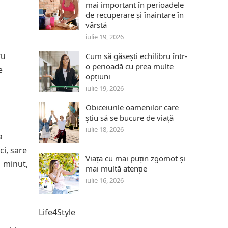
mai important în perioadele
de recuperare și înaintare în
vârstă
iulie 19, 2026
ru
Cum să găsești echilibru într-
o perioadă cu prea multe
e
opțiuni
iulie 19, 2026
Obiceiurile oamenilor care
știu să se bucure de viață
iulie 18, 2026
a
ci, sare
Viața cu mai puțin zgomot și
1 minut,
mai multă atenție
iulie 16, 2026
Life4Style