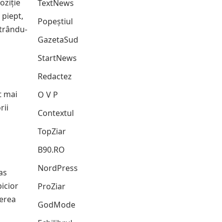
oziție
TextNews
 piept,
Popeștiul
ntrându-
GazetaSud
StartNews
Redactez
t mai
O V P
rii
Contextul
TopZiar
B90.RO
NordPress
as
picior
ProZiar
derea
GodMode