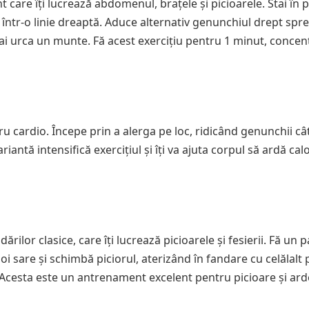
 care îți lucrează abdomenul, brațele și picioarele. Stai în p
l într-o linie dreaptă. Aduce alternativ genunchiul drept spre
um ai urca un munte. Fă acest exercițiu pentru 1 minut, conce
tru cardio. Începe prin a alerga pe loc, ridicând genunchii câ
iantă intensifică exercițiul și îți va ajuta corpul să ardă calo
rilor clasice, care îți lucrează picioarele și fesierii. Fă un p
i sare și schimbă piciorul, aterizând în fandare cu celălalt 
. Acesta este un antrenament excelent pentru picioare și ar