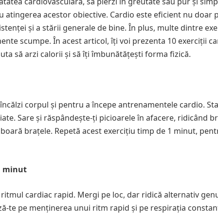
nătatea cardiovasculară, să pierzi în greutate sau pur și simp
tru atingerea acestor obiective. Cardio este eficient nu doar
tenței și a stării generale de bine. În plus, multe dintre exer
nte scumpe. În acest articol, îți voi prezenta 10 exerciții c
uta să arzi calorii și să îți îmbunătățești forma fizică.
încălzi corpul și pentru a începe antrenamentele cardio. Sta
iate. Sare și răspândește-ți picioarele în afacere, ridicând b
oboară brațele. Repetă acest exercițiu timp de 1 minut, pentr
1 minut
e ritmul cardiac rapid. Mergi pe loc, dar ridică alternativ gen
ază-te pe menținerea unui ritm rapid și pe respirația constan