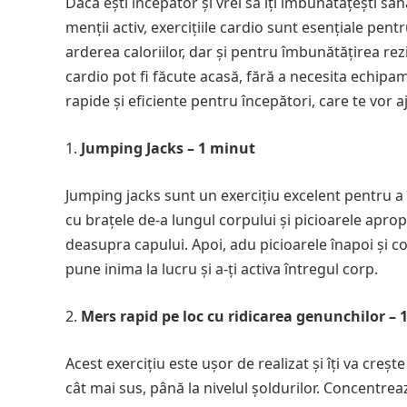
Dacă ești începător și vrei să îți îmbunătățești să
menții activ, exercițiile cardio sunt esențiale pen
arderea caloriilor, dar și pentru îmbunătățirea rezis
cardio pot fi făcute acasă, fără a necesita echipame
rapide și eficiente pentru începători, care te vor aj
Jumping Jacks – 1 minut
Jumping jacks sunt un exercițiu excelent pentru a 
cu brațele de-a lungul corpului și picioarele aprop
deasupra capului. Apoi, adu picioarele înapoi și c
pune inima la lucru și a-ți activa întregul corp.
Mers rapid pe loc cu ridicarea genunchilor – 
Acest exercițiu este ușor de realizat și îți va creșt
cât mai sus, până la nivelul șoldurilor. Concentre