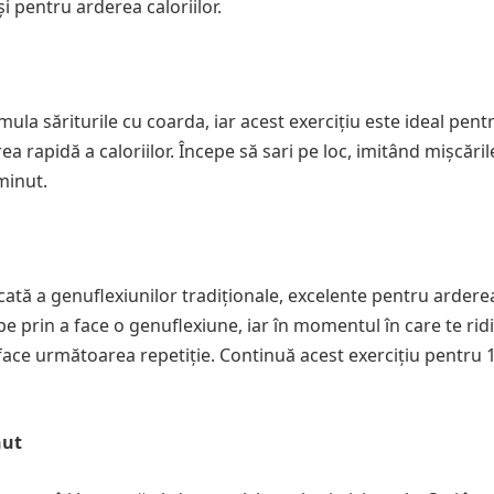
și pentru arderea caloriilor.
ula săriturile cu coarda, iar acest exercițiu este ideal pent
a rapidă a caloriilor. Începe să sari pe loc, imitând mișcăril
minut.
icată a genuflexiunilor tradiționale, excelente pentru ardere
cepe prin a face o genuflexiune, iar în momentul în care te ridi
face următoarea repetiție. Continuă acest exercițiu pentru 
nut