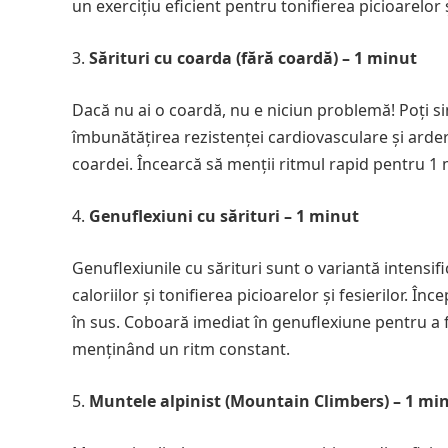
un exercițiu eficient pentru tonifierea picioarelor 
Sărituri cu coarda (fără coardă) – 1 minut
Dacă nu ai o coardă, nu e niciun problemă! Poți sim
îmbunătățirea rezistenței cardiovasculare și ardere
coardei. Încearcă să menții ritmul rapid pentru 1 
Genuflexiuni cu sărituri – 1 minut
Genuflexiunile cu sărituri sunt o variantă intensif
caloriilor și tonifierea picioarelor și fesierilor. În
în sus. Coboară imediat în genuflexiune pentru a 
menținând un ritm constant.
Muntele alpinist (Mountain Climbers) – 1 mi