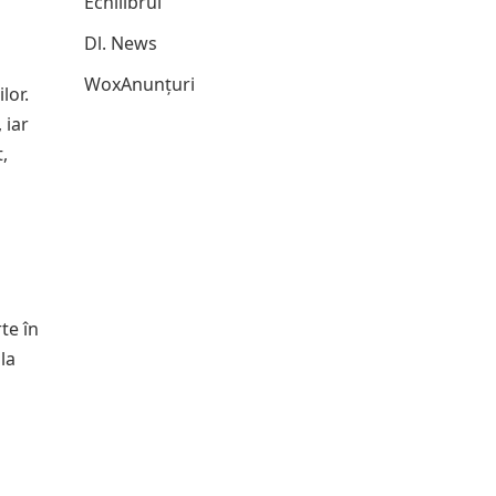
Echilibrul
Dl. News
WoxAnunțuri
lor.
 iar
,
te în
la