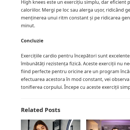
High knees este un exercițiu simplu, dar eficient 
caloriilor. Mergi pe loc sau alerga ușor, ridicând 
menținerea unui ritm constant și pe ridicarea genun
minut.
Concluzie
Exercițiile cardio pentru începători sunt excelente 
îmbunătăți rezistența fizică. Aceste exerciții nu ne
fiind perfecte pentru oricine are un program încă
efectuarea acestora în mod constant, vei observa î
tonifierea corpului. Începe cu aceste exerciții simp
Related Posts