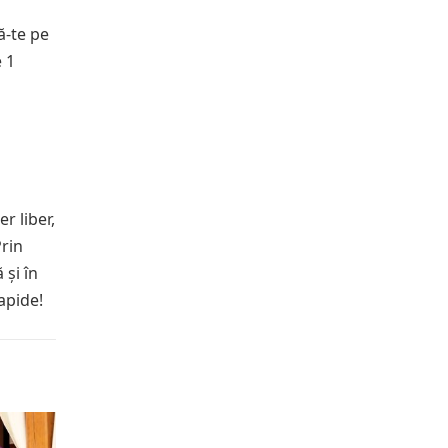
ă-te pe
e 1
r liber,
Prin
 și în
rapide!