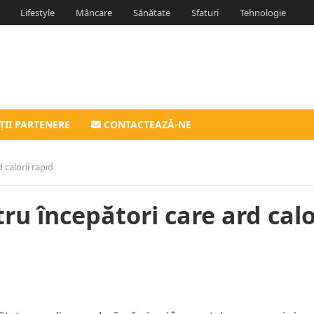
Lifestyle
Mâncare
Sănătate
Sfaturi
Tehnologie
ȚII PARTENERE
CONTACTEAZĂ-NE
 calorii rapid
tru începători care ard calo