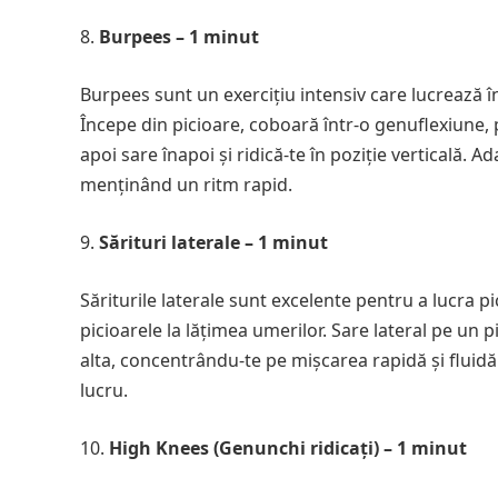
Burpees – 1 minut
Burpees sunt un exercițiu intensiv care lucrează în
Începe din picioare, coboară într-o genuflexiune, pu
apoi sare înapoi și ridică-te în poziție verticală. 
menținând un ritm rapid.
Sărituri laterale – 1 minut
Săriturile laterale sunt excelente pentru a lucra 
picioarele la lățimea umerilor. Sare lateral pe un pi
alta, concentrându-te pe mișcarea rapidă și fluidă.
lucru.
High Knees (Genunchi ridicați) – 1 minut