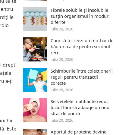
lu să te
 pentru
Fibrele solubile și insolubile
susțin organismul în moduri
cițiile
diferite
ardio
iulie 29, 2026
Cum să-ți creezi un mic bar de
băuturi calde pentru sezonul
rece
iulie 28, 2026
i drept,
Schimburile între colecționari:
rațele
reguli pentru tranzacții
u a-ți
corecte
iulie 28, 2026
Șervețelele matifiante reduc
luciul fără să adauge un nou
strat de pudră
unchii
iulie 20, 2026
tă. Este
Aportul de proteine devine