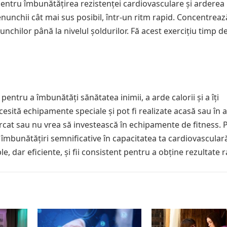
pentru îmbunătățirea rezistenței cardiovasculare și arderea
genunchii cât mai sus posibil, într-un ritm rapid. Concentreaz
chilor până la nivelul șoldurilor. Fă acest exercițiu timp d
pentru a îmbunătăți sănătatea inimii, a arde calorii și a îți
cesită echipamente speciale și pot fi realizate acasă sau în ae
rcat sau nu vrea să investească în echipamente de fitness. 
mbunătățiri semnificative în capacitatea ta cardiovasculară
le, dar eficiente, și fii consistent pentru a obține rezultate 