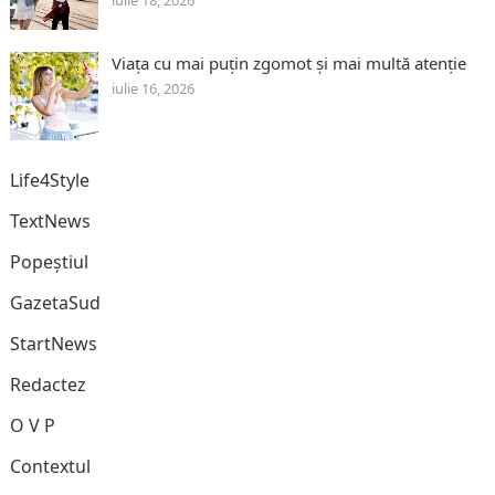
iulie 18, 2026
Viața cu mai puțin zgomot și mai multă atenție
iulie 16, 2026
Life4Style
TextNews
Popeștiul
GazetaSud
StartNews
Redactez
O V P
Contextul