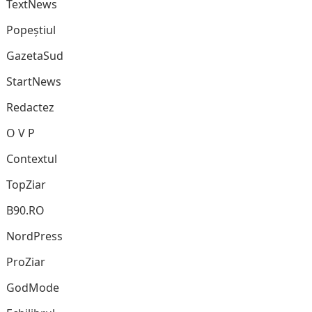
TextNews
Popeștiul
GazetaSud
StartNews
Redactez
O V P
Contextul
TopZiar
B90.RO
NordPress
ProZiar
GodMode