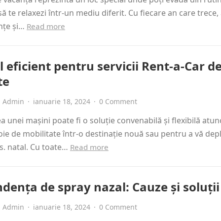
 să te relaxezi într-un mediu diferit. Cu fiecare an care trece,
nțe și…
Read more
 eficient pentru servicii Rent-a-Car d
te
Admin
·
ianuarie 18, 2024
·
0 Comment
ea unei mașini poate fi o soluție convenabilă și flexibilă atun
oie de mobilitate într-o destinație nouă sau pentru a vă dep
s. natal. Cu toate…
Read more
dența de spray nazal: Cauze și soluții
Admin
·
ianuarie 18, 2024
·
0 Comment