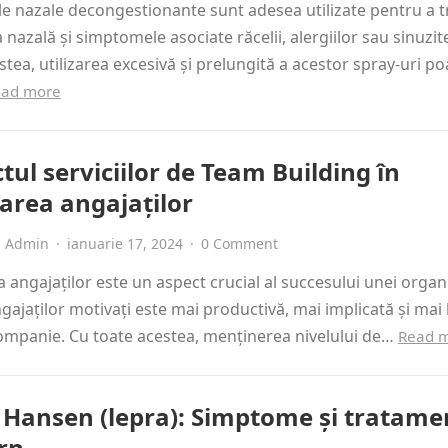
le nazale decongestionante sunt adesea utilizate pentru a t
 nazală și simptomele asociate răcelii, alergiilor sau sinuzite
stea, utilizarea excesivă și prelungită a acestor spray-uri po
ead more
ul serviciilor de Team Building în
area angajaților
Admin
·
ianuarie 17, 2024
·
0 Comment
 angajaților este un aspect crucial al succesului unei organi
gajaților motivați este mai productivă, mai implicată și mai 
ompanie. Cu toate acestea, menținerea nivelului de…
Read 
 Hansen (lepra): Simptome și tratame
rn