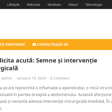
Lifestyle
Mâncare
Sănătate
Sfaturi
Tehnologie
ȚII PARTENERE
CONTACTEAZĂ-NE
icita acută: Semne și intervenție
rgicală
Admin
·
ianuarie 19, 2024
·
0 Comment
a acută reprezintă o inflamație a apendicelui, o mică struct
situată în partea dreaptă a abdomenului. Această afecțiune
avă și necesită adesea intervenție chirurgicală imediată. În
e