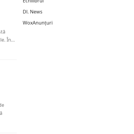
Echilibrul
Dl. News
WoxAnunțuri
stă
le. În…
de
ră