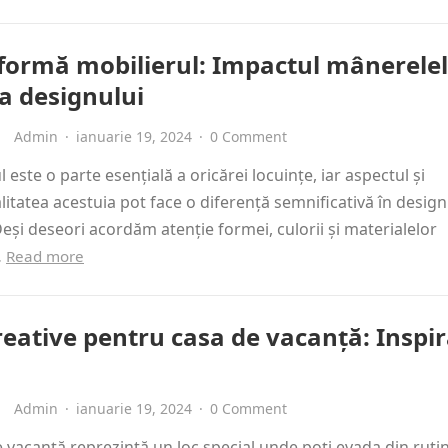
formă mobilierul: Impactul mânerele
a designului
Admin
·
ianuarie 19, 2024
·
0 Comment
 este o parte esențială a oricărei locuințe, iar aspectul și
litatea acestuia pot face o diferență semnificativă în design
 Deși deseori acordăm atenție formei, culorii și materialelor
…
Read more
reative pentru casa de vacanță: Inspir
Admin
·
ianuarie 19, 2024
·
0 Comment
 vacanță reprezintă un loc special unde poți evada din ruti