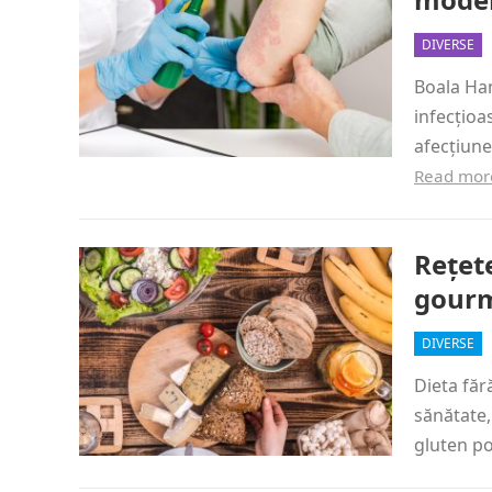
DIVERSE
Boala Han
infecțioa
afecțiune
Read mor
Rețet
gour
DIVERSE
Dieta făr
sănătate,
gluten po