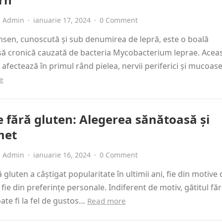
Admin
·
ianuarie 17, 2024
·
0 Comment
sen, cunoscută și sub denumirea de lepră, este o boală
să cronică cauzată de bacteria Mycobacterium leprae. Acea
 afectează în primul rând pielea, nervii periferici și mucoase
e
e fără gluten: Alegerea sănătoasă și
met
Admin
·
ianuarie 16, 2024
·
0 Comment
ă gluten a câștigat popularitate în ultimii ani, fie din motive 
 fie din preferințe personale. Indiferent de motiv, gătitul fă
ate fi la fel de gustos…
Read more