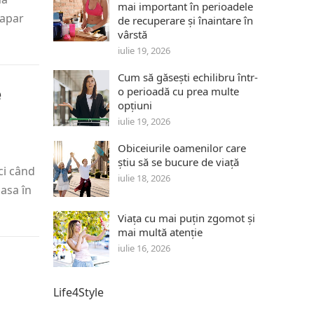
mai important în perioadele
 apar
de recuperare și înaintare în
vârstă
iulie 19, 2026
Cum să găsești echilibru într-
e
o perioadă cu prea multe
opțiuni
iulie 19, 2026
Obiceiurile oamenilor care
știu să se bucure de viață
ci când
iulie 18, 2026
lasa în
Viața cu mai puțin zgomot și
mai multă atenție
iulie 16, 2026
Life4Style