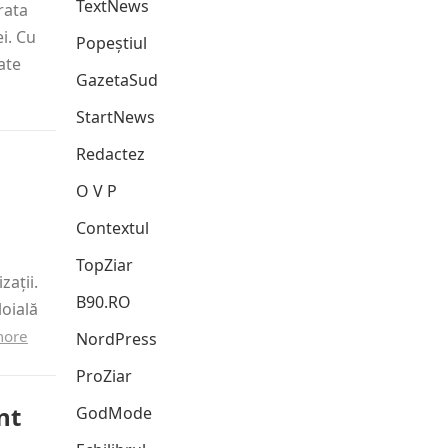
TextNews
rata
i. Cu
Popeștiul
ate
GazetaSud
StartNews
Redactez
O V P
Contextul
TopZiar
zații.
B90.RO
loială
more
NordPress
ProZiar
nt
GodMode