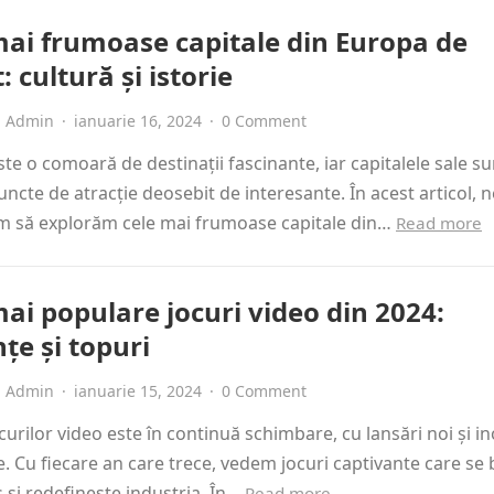
mai frumoase capitale din Europa de
t: cultură și istorie
Admin
·
ianuarie 16, 2024
·
0 Comment
te o comoară de destinații fascinante, iar capitalele sale su
ncte de atracție deosebit de interesante. În acest articol, n
 să explorăm cele mai frumoase capitale din…
Read more
mai populare jocuri video din 2024:
țe și topuri
Admin
·
ianuarie 15, 2024
·
0 Comment
urilor video este în continuă schimbare, cu lansări noi și in
. Cu fiecare an care trece, vedem jocuri captivante care se
 și redefinește industria. În…
Read more