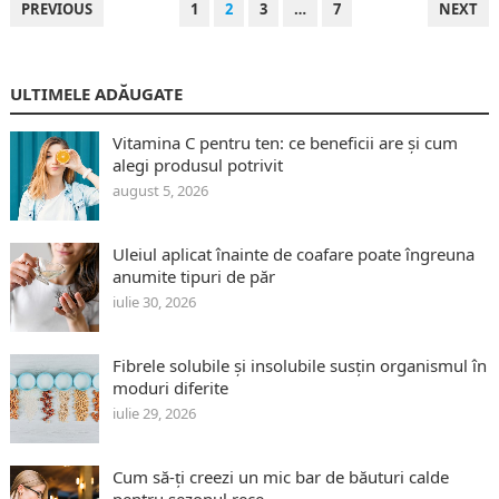
PAGINAȚIE
PREVIOUS
1
2
3
…
7
NEXT
ARTICOLE
ULTIMELE ADĂUGATE
Vitamina C pentru ten: ce beneficii are și cum
alegi produsul potrivit
august 5, 2026
Uleiul aplicat înainte de coafare poate îngreuna
anumite tipuri de păr
iulie 30, 2026
Fibrele solubile și insolubile susțin organismul în
moduri diferite
iulie 29, 2026
Cum să-ți creezi un mic bar de băuturi calde