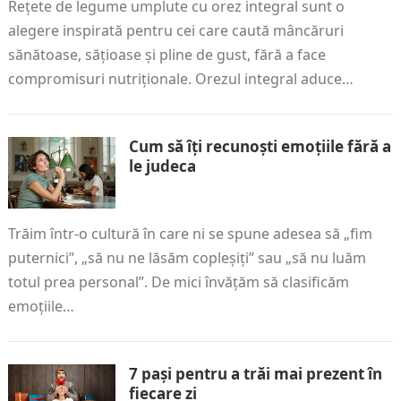
Rețete de legume umplute cu orez integral sunt o
alegere inspirată pentru cei care caută mâncăruri
sănătoase, sățioase și pline de gust, fără a face
compromisuri nutriționale. Orezul integral aduce…
Cum să îți recunoști emoțiile fără a
le judeca
Trăim într-o cultură în care ni se spune adesea să „fim
puternici”, „să nu ne lăsăm copleșiți” sau „să nu luăm
totul prea personal”. De mici învățăm să clasificăm
emoțiile…
7 pași pentru a trăi mai prezent în
fiecare zi