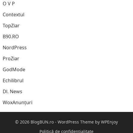
O V P
Contextul
TopZiar
B90.RO
NordPress
ProZiar
GodMode
Echilibrul
Dl. News
WoxAnunțuri
© 2026
BlogBUN.ro
-
WordPress Theme
by
WPEnjoy
Politică de confidențialitate